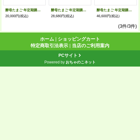
酵母たまご 年定期購買 月1回20個入り（サイズフリー・送料別）
酵母たまご 年定期購買 月1回30個入り（サイズフリー・送料別）
酵母たまご 年定期購買 月1回50個入り（サイズフリー・送料別）
20,000円
(税込)
28,680円
(税込)
46,600円
(税込)
(3件/3件)
ホーム
|
ショッピングカート
特定商取引法表示
|
当店のご利用案内
PCサイト
Powered by
おちゃのこネット