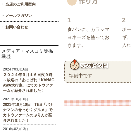
当店のご利用案内
メールマガジン
お問い合わせ
食パンに、カラシマ
ボ
ヨネーズを塗ってお
ギ
きます。
入
メディア・マスコミ等掲
載歴
2024
03
16
年
月
日
２０２４年３月１６日夜９時
準備中です
～放送の「あっぱれ！KANAG
AWA大行進」にてカトウファ
ームが紹介されました！
2021
10
10
年
月
日
2021年10月10日 TBS『バナ
ナマンのせっかくグルメ』で
カトウファームのぷりんが紹
介されました！
2016
02
13
年
月
日