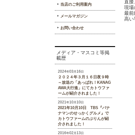
直接
当店のご利用案内
現場
最前
メールマガジン
高い
お問い合わせ
メディア・マスコミ等掲
載歴
2024
03
16
年
月
日
２０２４年３月１６日夜９時
～放送の「あっぱれ！KANAG
AWA大行進」にてカトウファ
ームが紹介されました！
2021
10
10
年
月
日
2021年10月10日 TBS『バナ
ナマンのせっかくグルメ』で
カトウファームのぷりんが紹
介されました！
2016
02
13
年
月
日