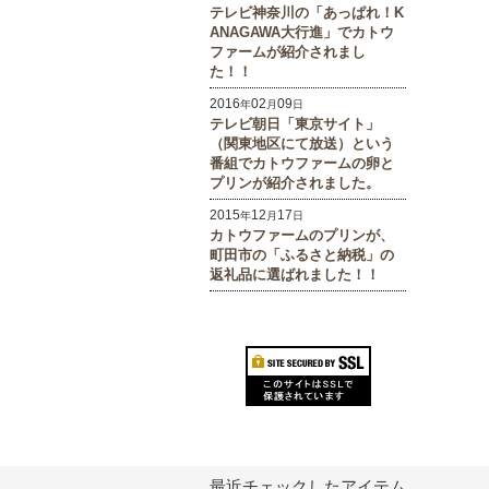
テレビ神奈川の「あっぱれ！K
ANAGAWA大行進」でカトウ
ファームが紹介されまし
た！！
2016
02
09
年
月
日
テレビ朝日「東京サイト」
（関東地区にて放送）という
番組でカトウファームの卵と
プリンが紹介されました。
2015
12
17
年
月
日
カトウファームのプリンが、
町田市の「ふるさと納税」の
返礼品に選ばれました！！
最近チェックしたアイテム